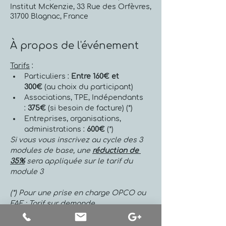
Institut McKenzie, 33 Rue des Orfèvres,
31700 Blagnac, France
À propos de l'événement
Tarifs
 :
Particuliers : 
Entre 160€ et 
300€
 (au choix du participant)
Associations, TPE, Indépendants 
:
 375€
 (si besoin de facture) (*)
Entreprises, organisations, 
administrations :
 600€
 (*)
Si vous vous inscrivez au cycle des 3 
modules de base, une 
réduction de 
35%
 sera appliquée sur le tarif du 
module 3
(*) Pour une prise en charge OPCO ou 
FAF : Tarif sur demande
Programme de la formation
 :