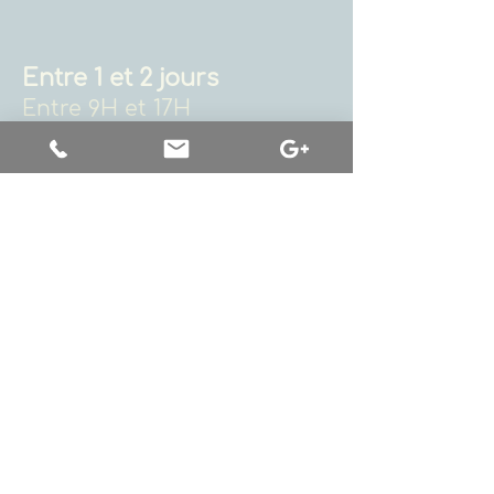
Entre 1 et 2 jours
Entre 9H et 17H
Olivier Babando
(formateur
certifié du CNVC)
Tout public professionnel