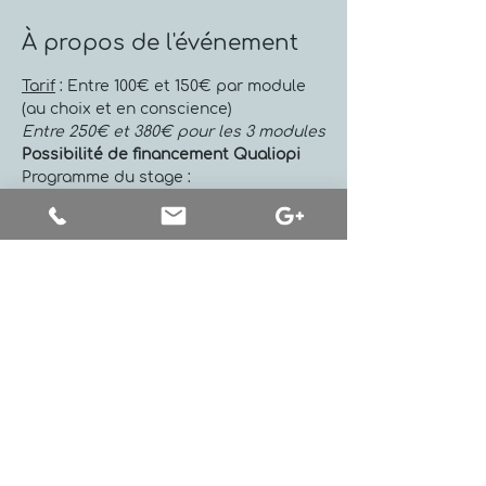
À propos de l'événement
Tarif
 : Entre 100€ et 150€ par module 
(au choix et en conscience)
Entre 250€ et 380€ pour les 3 modules
Possibilité de financement Qualiopi
Programme du stage :
Identifier nos habitudes de 
communication qui sont des freins 
à la qualité de nos relations
Décrypter notre intention quand 
on communique
Présenter les étapes pour clarifier 
ce qui se passe en nous
Accueillir et gérer les émotions
Comment recevoir un message 
difficile
Décrypter nos jugements
Prendre du recul par rapport à 
nos réactions habituelles