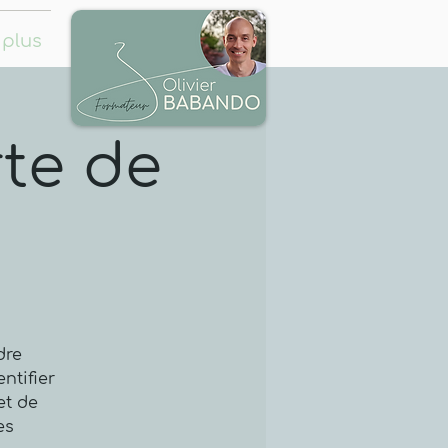
 plus
te de
dre
ntifier
et de
es