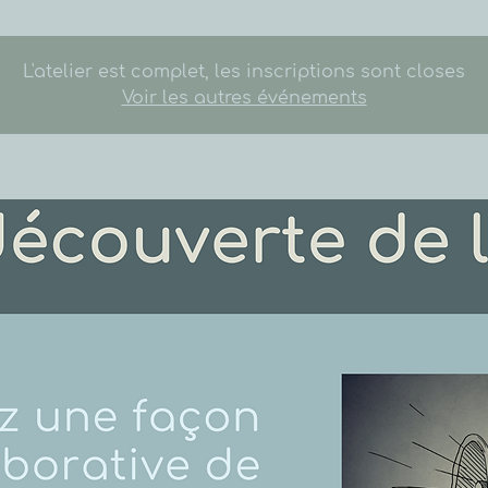
L'atelier est complet, les inscriptions sont closes
Voir les autres événements