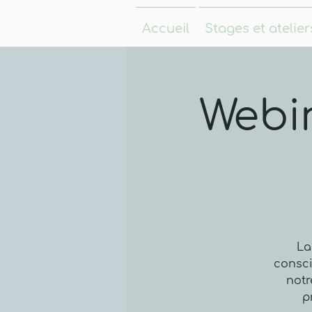
Accueil
Stages et atelier
Webi
La
consci
notr
p