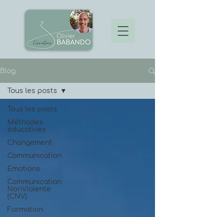
Blog
Tous les posts
Tous les posts
Méthodes
éducatives
Changement
Communication
Emotions
Communication
NonViolente
(CNV)
Formation